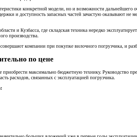
ктеристики конкретной модели, но и возможности дальнейшего 
держки и доступность запасных частей зачастую оказывают не м
бласти и Кузбасса, где складская техника нередко эксплуатируе
ого производства.
совершают компании при покупке вилочного погрузчика, и разб
тельно по цене
 приобрести максимально бюджетную технику. Руководство пред
сть расходов, связанных с эксплуатацией погрузчика.
:
значительно больших вложений уже в первые годы эксплуатации. 