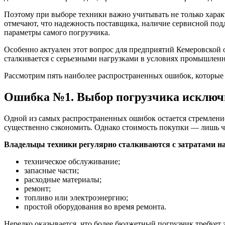
Поэтому при выборе техники важно учитывать не только хара
отмечают, что надежность поставщика, наличие сервисной под
параметры самого погрузчика.
Особенно актуален этот вопрос для предприятий Кемеровской о
сталкивается с серьезными нагрузками в условиях промышленн
Рассмотрим пять наиболее распространенных ошибок, которые 
Ошибка №1. Выбор погрузчика исключи
Одной из самых распространенных ошибок остается стремление
существенно сэкономить. Однако стоимость покупки — лишь ча
Владельцы техники регулярно сталкиваются с затратами на
техническое обслуживание;
запасные части;
расходные материалы;
ремонт;
топливо или электроэнергию;
простой оборудования во время ремонта.
Нередко оказывается, что более бюджетный погрузчик требует 