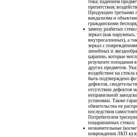
тока; падением предме
препятствия; воздейст
Продукцию третьими 
вандализма и объектам
гражданскими беспоряд
замену разбитых стеко
зеркал (как наружных, 
внутрисалонных), а та
зеркал с повреждениям
линейных и звездообра
царапин, которые могл
результате попадания 
других предметов. Ука
воздействие на стекла 
быть подтверждено фо
дефектов, свидетельс
отсутствии дефектов м
неправильной заводско
установки. Также гар
обязательства не распр
последствия самостоят
Потребителем треснув
поцарапанных стекол;
незначительные (косме
повреждения ЛКП кузо