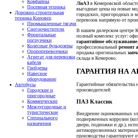
Комбайны
ЛиАЗ
в Кемеровской област
Посевная техника
выгодные цены на новые мо
Дорожно-строительная
городских, пригородных и 
техника Кировец
перевозок напрямую от прои
Промышленные тягачи
Снегоочистители
В нашем дилерском центре
Фронтальные
полный комплекс услуг: оф
погрузчики
гарантийное обслуживание
Колесные бульдозеры
профессиональный
ремонт 
Опороперевозчики
продажа оригинальных
запч
Агрегат для перевозки
склада в Кемерово.
кабеля
Грейдеры
ГАРАНТИЯ НА 
Навесное
оборудование
Гарантийные обязательства 
Автобусы
производителей
Городские и
пригородные
ПАЗ Классик
Коммерческие
Междугородные и
туристические
Внедрение оцинкованных эл
Специального
подверженных коррозии (кол
назначения
двери, подножки и др.), исп
антикоррозионных материало
производства гарантируют о