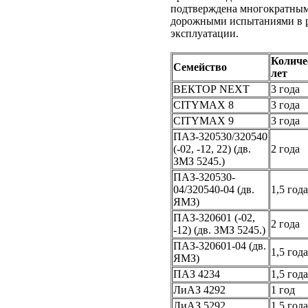
подтверждена многократны
дорожными испытаниями в р
эксплуатации.
Количе
Семейство
лет
ВЕКТОР NEXT
3 года
CITYMAX 8
3 года
CITYMAX 9
3 года
ПАЗ-320530/320540
(-02, -12, 22) (дв.
2 года
ЗМЗ 5245.)
ПАЗ-320530-
04/320540-04 (дв.
1,5 года
ЯМЗ)
ПАЗ-320601 (-02,
2 года
-12) (дв. ЗМЗ 5245.)
ПАЗ-320601-04 (дв.
1,5 года
ЯМЗ)
ПАЗ 4234
1,5 года
ЛиАЗ 4292
1 год
ЛиАЗ 5292
1,5 года