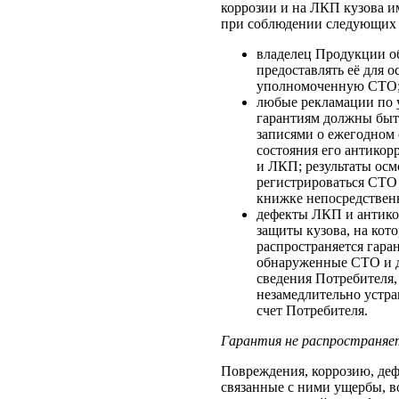
коррозии и на ЛКП кузова и
при соблюдении следующих 
владелец Продукции о
предоставлять её для о
уполномоченную СТО
любые рекламации по 
гарантиям должны быт
записями о ежегодном 
состояния его антико
и ЛКП; результаты ос
регистрироваться СТО
книжке непосредственн
дефекты ЛКП и антик
защиты кузова, на кот
распространяется гаран
обнаруженные СТО и 
сведения Потребителя
незамедлительно устр
счет Потребителя.
Гарантия не распространяет
Повреждения, коррозию, де
связанные с ними ущербы, 