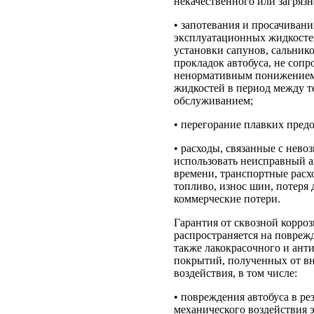
некачественного или загрязн
• запотевания и просачивани
эксплуатационных жидкосте
установки сапунов, сальник
прокладок автобуса, не соп
ненормативным понижением
жидкостей в период между 
обслуживанием;
• перегорание плавких пред
• расходы, связанные с нев
использовать неисправный а
времени, транспортные расх
топливо, износ шин, потеря 
коммерческие потери.
Гарантия от сквозной корроз
распространяется на поврежд
также лакокрасочного и ант
покрытий, полученных от в
воздействия, в том числе:
• повреждения автобуса в рез
механического воздействия 