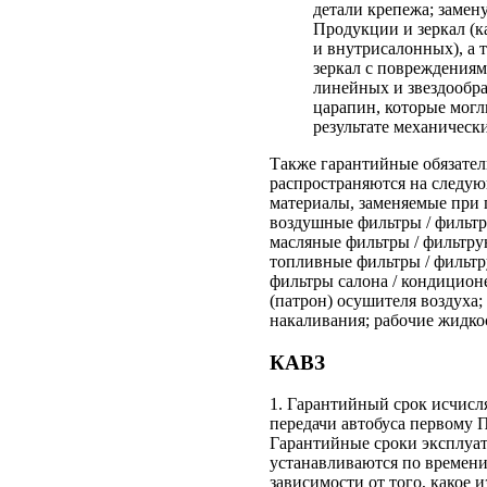
детали крепежа; замен
Продукции и зеркал (к
и внутрисалонных), а т
зеркал с повреждениям
линейных и звездообр
царапин, которые могл
результате механическ
Также гарантийные обязател
распространяются на следую
материалы, заменяемые при
воздушные фильтры / фильт
масляные фильтры / фильтр
топливные фильтры / фильт
фильтры салона / кондицион
(патрон) осушителя воздуха;
накаливания; рабочие жидкос
КАВЗ
1. Гарантийный срок исчисля
передачи автобуса первому 
Гарантийные сроки эксплуа
устанавливаются по времени
зависимости от того, какое 