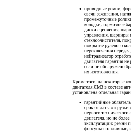
приводные ремни, фор
свечи зажигания, натя
промежуточные ролик
колодки, тормозные б
диски сцепления, шар
управления, шарниры 
стеклоочистителя, пок
покрытие рулевого кол
переключения передач,
нейтрализатор отработ
двигателя гарантия не 
если не обнаружено бр
их изготовления.
Кроме того, на некоторые 
двигателя ЯМЗ в составе ав
установлена отдельная гаран
гарантийные обязатель
срок от даты отгрузки 
первого технического
двигателя, но не более
эксплуатации: ремни 
форсунки топливные, с