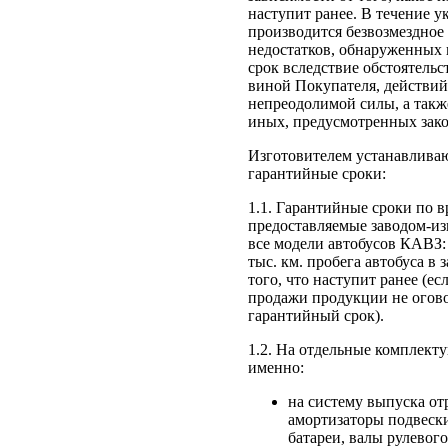
наступит ранее. В течение у
производится безвозмездное
недостатков, обнаруженных
срок вследствие обстоятельс
виной Покупателя, действий
непреодолимой силы, а такж
иных, предусмотренных зак
Изготовителем устанавлива
гарантийные сроки:
1.1. Гарантийные сроки по в
предоставляемые заводом-из
все модели автобусов КАВЗ:
тыс. км. пробега автобуса в 
того, что наступит ранее (е
продажи продукции не огов
гарантийный срок).
1.2. На отдельные комплекту
именно:
на систему выпуска от
амортизаторы подвеск
батареи, валы рулевог