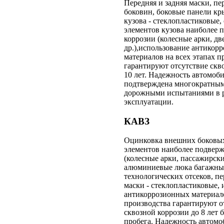
Передняя и задняя маски, пе
боковин, боковые панели к
кузова - стеклопластиковые,
элементов кузова наиболее
коррозии (колесные арки, дв
др.),использование антикор
материалов на всех этапах п
гарантируют отсутствие скв
10 лет. Надежность автомоб
подтверждена многократны
дорожными испытаниями в р
эксплуатации.
КАВЗ
Оцинковка внешних боковых
элементов наиболее подвер
(колесные арки, пассажирские
алюминиевые люка багажны
технологических отсеков, пе
маски - стеклопластиковые,
антикоррозионных материало
производства гарантируют о
сквозной коррозии до 8 лет 
пробега. Надежность автомо