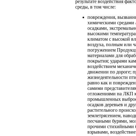
результате воздействия фак
среды, в том числе:
повреждения, вызванн
химическими средами 
осадками, экстремальн
высокими температура
климатом с высокой в
воздуха, полным или 
погружением Продукци
материалами для обра
покрытия; ударами ка
воздействием механич
движении по дороге; 
жизнедеятельности пт
равно как и поврежден
самими представителя
отложениями на ЛКП к
промышленных выброс
осадков деревьев и др
растительного происхо
землетрясением, навод
песчаными бурями, мо
прочими стихийными 
взрывами, воздействие