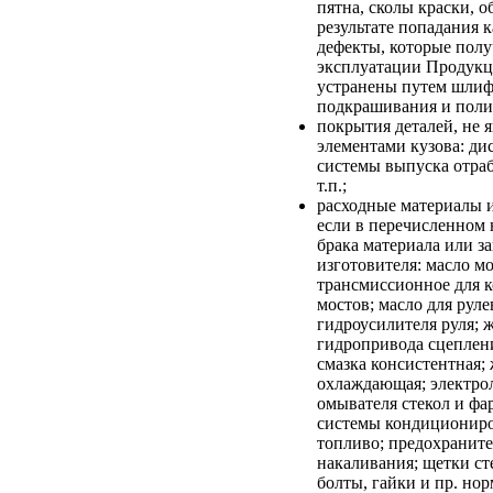
пятна, сколы краски, о
результате попадания 
дефекты, которые полу
эксплуатации Продукц
устранены путем шлиф
подкрашивания и поли
покрытия деталей, не
элементами кузова: дис
системы выпуска отраб
т.п.;
расходные материалы 
если в перечисленном
брака материала или за
изготовителя: масло м
трансмиссионное для к
мостов; масло для руле
гидроусилителя руля; 
гидропривода сцеплени
смазка консистентная;
охлаждающая; электрол
омывателя стекол и фар
системы кондициониро
топливо; предохранит
накаливания; щетки ст
болты, гайки и пр. но