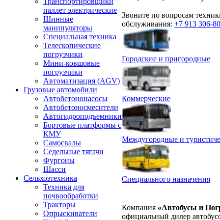
Транспортировщики
паллет электрические
Звоните по вопросам техник
Шинные
обслуживания:
+7 913 306-8
манипуляторы
Специальная техника
Телескопические
погрузчики
Городские и пригородные
Мини-ковшовые
погрузчики
Автоматизация (AGV)
Грузовые автомобили
Коммерческие
Автобетононасосы
Автобетоносмесители
Автогидроподъемники
Бортовые платформы с
КМУ
Междугородные и туристиче
Самосвалы
Седельные тягачи
Фургоны
Шасси
Сельхозтехника
Специального назначения
Техника для
почвообработки
Тракторы
Компания
«Автобусы и Пог
Опрыскиватели
официальный дилер автобус