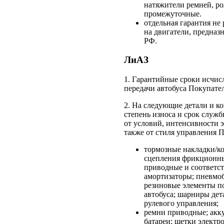
натяжители ремней, р
промежуточные.
отдельная гарантия не
на двигатели, предна
РФ.
ЛиАЗ
1. Гарантийные сроки исчис
передачи автобуса Покупате
2. На следующие детали и к
степень износа и срок служ
от условий, интенсивности э
также от стиля управления 
тормозные накладки/ко
сцепления фрикционны
приводные и соответс
амортизаторы; пневмо
резиновые элементы п
автобуса; шарниры дет
рулевого управления;
ремни приводные; акк
батареи; щетки электр