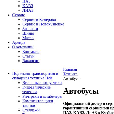
ПАЗ
КАВЗ
ЛИАЗ
Сервис
Сервис в Кемерово
Сервис в Новокузнецке
Запчасти
Шины
Масло
Аренда
О компании
Контакты
Статьи
Вакансии
Главная
Подъемно-транспортная и
Техника
складская техника Heli
Автобусы
Вилочные погрузчики
Гидравлические
Автобусы
тележки
Ричтраки и штабелеры
Комплектовщики
Официальный дилер и с
ер
заказов
гарантийный сервисный це
Стеллажи
ПАЗ, КАВЗ, ЛиАЗ в Кузбас