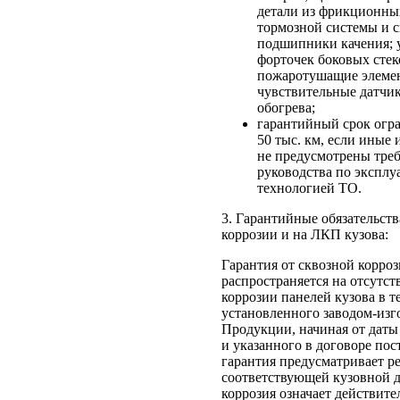
детали из фрикционны
тормозной системы и 
подшипники качения; 
форточек боковых стеко
пожаротушащие элеме
чувствительные датчи
обогрева;
гарантийный срок огр
50 тыс. км, если иные
не предусмотрены тре
руководства по эксплу
технологией ТО.
3. Гарантийные обязательств
коррозии и на ЛКП кузова:
Гарантия от сквозной корроз
распространяется на отсутст
коррозии панелей кузова в т
установленного заводом-изг
Продукции, начиная от даты 
и указанного в договоре пос
гарантия предусматривает р
соответствующей кузовной д
коррозия означает действите