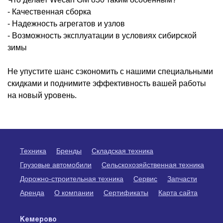
Сервис
- Качественная сборка
- Надежность агрегатов и узлов
Сервис в Кемерово
- Возможность эксплуатации в условиях сибирской
Сервис в Новокузнецке
зимы
Запчасти
Не упустите шанс сэкономить с нашими специальными
скидками и поднимите эффективность вашей работы
Шины
на новый уровень.
Масло
Аренда
О компании
Техника
Бренды
Складская техника
Грузовые автомобили
Сельскохозяйственная техника
Контакты
Дорожно-строительная техника
Сервис
Запчасти
Статьи
Аренда
О компании
Сертификаты
Карта сайта
Вакансии
Кемерово