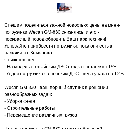
Бренды
HELI
Спешим поделиться важной новостью: цены на мини-
Кировец
погрузчики Wecan GM-830 снизились, и это -
Horsch
прекрасный повод обновить Ваш парк техники!
Успевайте приобрести погрузчики, пока они есть в
Daewoo Trucks
наличии в г. Кемерово
Снижение цен:
ALTAI Trucks
- На модель с китайским ДВС скидка составляет 15%
Zoomlion
- А для погрузчика с японским ДВС - цена упала на 13%
Foton
Wecan GM 830 - ваш верный спутник в решении
разнообразных задач:
ПАЗ
- Уборка снега
- Строительные работы
КАВЗ
- Перемещение различных грузов
ЛИАЗ
Что делает Wecan GM 830 таким особенным?