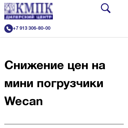
+7 913 306-80-00
Новости
Каталог
Снижение цен на
Подъемно-транспортная и складская техника Heli
мини погрузчики
Грузовая техника
Сельскохозяйственная техника
Wecan
Дорожно-строительная техника Кировец
Автобусы