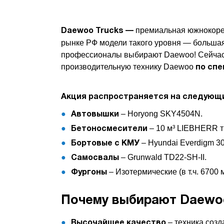
премиальная южнокорей
Daewoo Trucks —
рынке РФ модели такого уровня — большая
профессионалы выбирают Daewoo! Сейчас —
производительную технику Daewoo
по сп
Акция распространяется на следующ
– Horyong SKY4504N.
Автовышки
– 10 м³ LIEBHERR т
Бетоносмесители
– Hyundai Everdigm 30
Бортовые с КМУ
– Grunwald TD22-SH-II.
Самосвалы
– Изотермические (в т.ч. 6700 
Фургоны
Почему выбирают Daewo
– техника созд
Высочайшее качество