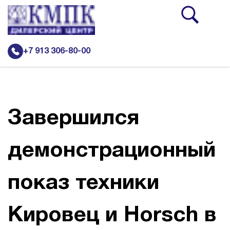
+7 913 306-80-00
Новости
Каталог
Завершился
Подъемно-транспортная и складская техника Heli
демонстрационный
Грузовая техника
Сельскохозяйственная техника
показ техники
Дорожно-строительная техника Кировец
Кировец и Horsch в
Автобусы