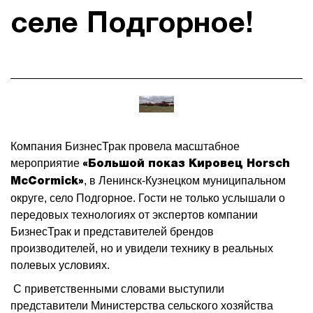
Бренды
селе Подгорное!
HELI
Кировец
Horsch
Daewoo Trucks
Компания БизнесТрак
провела масштабное
ALTAI Trucks
мероприятие
«Большой показ Кировец Horsch
Zoomlion
, в Ленинск-Кузнецком муниципальном
McCormick»
округе, село Подгорное. Гости не только услышали о
Foton
передовых технологиях от экспертов компании
БизнесТрак и представителей брендов
ПАЗ
производителей, но и увидели технику в реальных
КАВЗ
полевых условиях.
С приветственными словами выступили
ЛИАЗ
представители Министерства сельского хозяйства