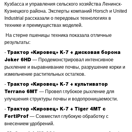
Сервис
Кузбасса и управления сельского хозяйства Ленинск-
Кузнецкого района. Эксперты компаний Horsch и United
Сервис в Кемерово
Industrial рассказали о передовых технологиях в
технике и преимуществах моделей.
Сервис в Новокузнецке
На стерне пшеницы техника показала отличные
Запчасти
результаты:
Шины
-
Трактор «Кировец» К-7 + дисковая борона
— Продемонстрировал интенсивное
Joker 6HD
Масло
рыхление и выравнивание почвы, разрушение корки и
измельчение растительных остатков.
Аренда
-
Трактор «Кировец» К-7 + культиватор
О компании
— Провел глубокое рыхление для
Terrano 6MT
улучшения структуры почвы и водопроницаемости.
Контакты
-
Трактор «Кировец» К-7 + Tiger 4MT с
Статьи
— Совместил глубокую обработку с
FertiProf
внесением удобрений.
Вакансии