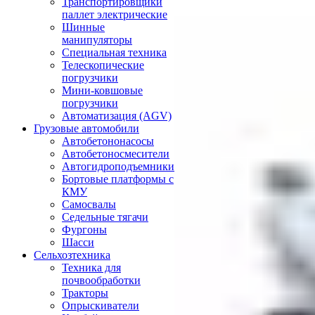
Транспортировщики
паллет электрические
Шинные
манипуляторы
Специальная техника
Телескопические
погрузчики
Мини-ковшовые
погрузчики
Автоматизация (AGV)
Грузовые автомобили
Автобетононасосы
Автобетоносмесители
Автогидроподъемники
Бортовые платформы с
КМУ
Самосвалы
Седельные тягачи
Фургоны
Шасси
Сельхозтехника
Техника для
почвообработки
Тракторы
Опрыскиватели