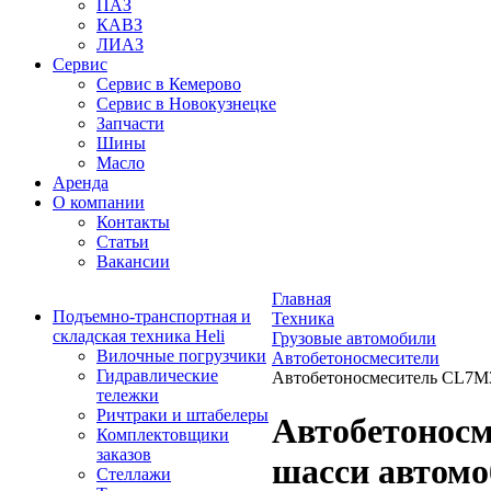
ПАЗ
КАВЗ
ЛИАЗ
Сервис
Сервис в Кемерово
Сервис в Новокузнецке
Запчасти
Шины
Масло
Аренда
О компании
Контакты
Статьи
Вакансии
Главная
Подъемно-транспортная и
Техника
складская техника Heli
Грузовые автомобили
Вилочные погрузчики
Автобетоносмесители
Гидравлические
Автобетоносмеситель CL7M3 
тележки
Ричтраки и штабелеры
Автобетоносм
Комплектовщики
заказов
шасси автом
Стеллажи