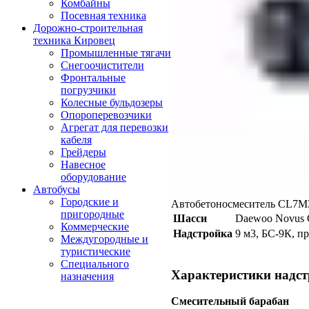
Комбайны
Посевная техника
Дорожно-строительная
техника Кировец
Промышленные тягачи
Снегоочистители
Фронтальные
погрузчики
Колесные бульдозеры
Опороперевозчики
Агрегат для перевозки
кабеля
Грейдеры
Навесное
оборудование
Автобусы
Городские и
Автобетоносмеситель CL7M3 
пригородные
Шасси
Daewoo Novus
Коммерческие
Надстройка
9 м3, БС-9К, п
Междугородные и
туристические
Специального
Характеристики надс
назначения
Смесительный барабан