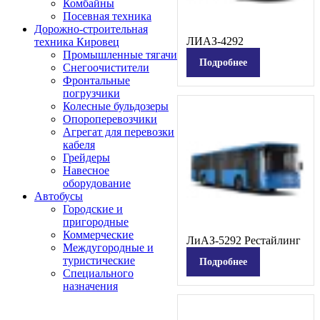
Комбайны
Посевная техника
Дорожно-строительная
ЛИАЗ-4292
техника Кировец
Промышленные тягачи
Подробнее
Снегоочистители
Фронтальные
погрузчики
Колесные бульдозеры
Опороперевозчики
Агрегат для перевозки
кабеля
Грейдеры
Навесное
оборудование
Автобусы
Городские и
пригородные
Коммерческие
ЛиАЗ-5292 Рестайлинг
Междугородные и
туристические
Подробнее
Специального
назначения