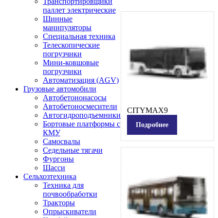
Транспортировщики
паллет электрические
Шинные
манипуляторы
Специальная техника
Телескопические
погрузчики
Мини-ковшовые
погрузчики
Автоматизация (AGV)
Грузовые автомобили
Автобетононасосы
Автобетоносмесители
CITYMAX9
Автогидроподъемники
Бортовые платформы с
Подробнее
КМУ
Самосвалы
Седельные тягачи
Фургоны
Шасси
Сельхозтехника
Техника для
почвообработки
Тракторы
Опрыскиватели