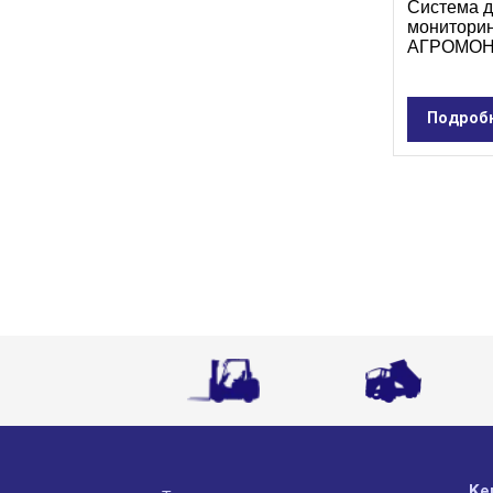
Система д
монитори
АГРОМО
Подроб
Ке