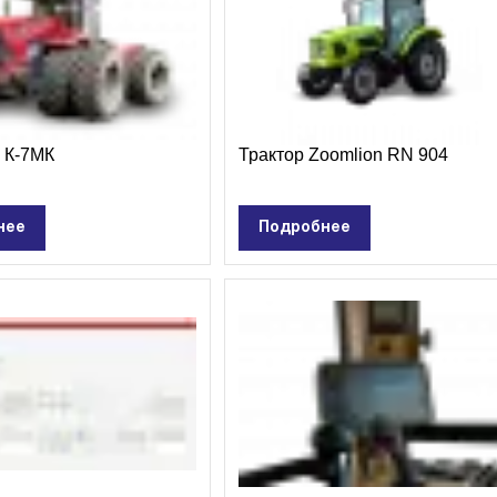
 К-7МК
Трактор Zoomlion RN 904
нее
Подробнее