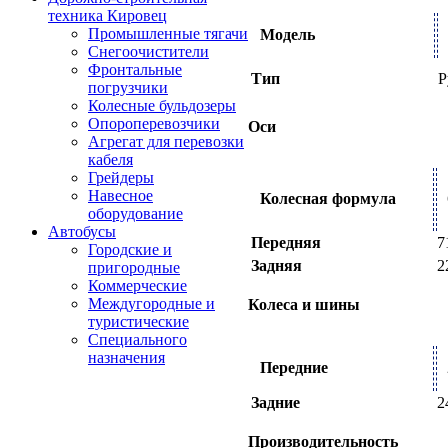
техника Кировец
Промышленные тягачи
Модель
Снегоочистители
Фронтальные
Тип
Р
погрузчики
Колесные бульдозеры
Опороперевозчики
Оси
Агрегат для перевозки
кабеля
Грейдеры
Навесное
Колесная формула
оборудование
Автобусы
Передняя
7
Городские и
Задняя
2
пригородные
Коммерческие
Междугородные и
Колеса и шины
туристические
Специального
назначения
Передние
Задние
2
Производительность