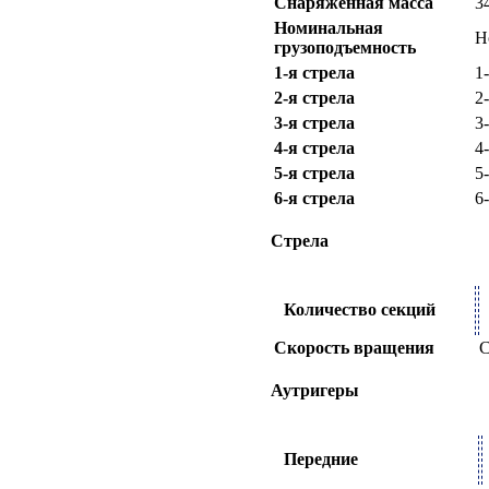
Снаряженная масса
3
Номинальная
Н
грузоподъемность
1-я стрела
1
2-я стрела
2
3-я стрела
3
4-я стрела
4
5-я стрела
5
6-я стрела
6
Стрела
Количество секций
Скорость вращения
С
Аутригеры
Передние