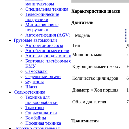
манипуляторы
Специальная техника
Характеристики шасси
Телескопические
погрузчики
Двигатель
Мини-ковшовые
погрузчики
Автоматизация (AGV)
Модель
Грузовые автомобили
Автобетононасосы
Тип
Д
Автобетоносмесители
Мощность макс.
к
Автогидроподъемники
Бортовые платформы с
КМУ
Крутящий момент макс.
Н
Самосвалы
Седельные тягачи
Количество цилиндров
6
Фургоны
Шасси
Диаметр × Ход поршня
1
Сельхозтехника
Техника для
Объем двигателя
7
почвообработки
Тракторы
Опрыскиватели
Комбайны
Трансмиссия
Посевная техника
Дорожно-строительная