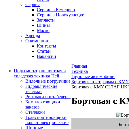
Сервис
Сервис в Кемерово
Сервис в Новокузнецке
Запчасти
Шины
Масло
Аренда
О компании
Контакты
Статьи
Вакансии
Главная
Подъемно-транспортная и
Техника
складская техника Heli
Грузовые автомобили
Вилочные погрузчики
Бортовые платформы с КМУ
Гидравлические
Бортовая с КМУ CL7AF HK
тележки
Ричтраки и штабелеры
Бортовая с 
Комплектовщики
заказов
Стеллажи
Транспортировщики
паллет электрические
Борт
Шинные