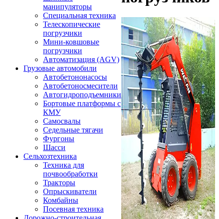
манипуляторы
Специальная техника
Телескопические
погрузчики
Мини-ковшовые
погрузчики
Автоматизация (AGV)
Грузовые автомобили
Автобетононасосы
Автобетоносмесители
Автогидроподъемники
Бортовые платформы с
КМУ
Самосвалы
Седельные тягачи
Фургоны
Шасси
Сельхозтехника
Техника для
почвообработки
Тракторы
Опрыскиватели
Комбайны
Посевная техника
Дорожно-строительная