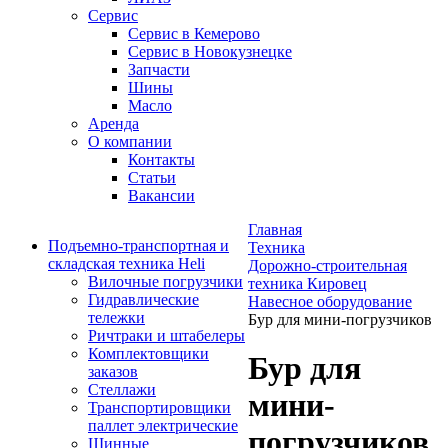
Сервис
Сервис в Кемерово
Сервис в Новокузнецке
Запчасти
Шины
Масло
Аренда
О компании
Контакты
Статьи
Вакансии
Главная
Подъемно-транспортная и
Техника
складская техника Heli
Дорожно-строительная
Вилочные погрузчики
техника Кировец
Гидравлические
Навесное оборудование
тележки
Бур для мини-погрузчиков
Ричтраки и штабелеры
Комплектовщики
Бур для
заказов
Стеллажи
мини-
Транспортировщики
паллет электрические
погрузчиков
Шинные