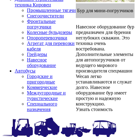
техника Кировец
Промышленные тягачи
Бур для мини-погрузчиков
Снегоочистители
Фронтальные
Навесное оборудование бур
погрузчики
предназначен для бурения
Колесные бульдозеры
неглубоких скважин. Это
Опороперевозчики
техника очень
Агрегат для перевозки
востребована.
кабеля
Дополнительные элементы
Грейдеры
для автопогрузчиков от
Навесное
ведущего мирового
оборудование
производителя спецмашин
Автобусы
Wecan легко
Городские и
устанавливаются и служат
пригородные
долго. Навесное
Коммерческие
оборудование бур имеет
Междугородные и
простую и надежную
туристические
конструкцию.
Специального
Узнать стоимость
назначения