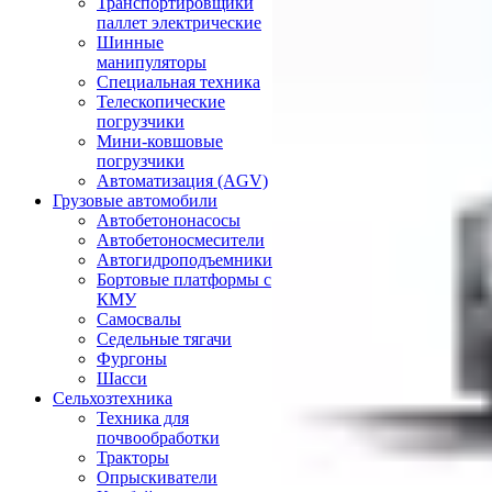
Транспортировщики
паллет электрические
Шинные
манипуляторы
Специальная техника
Телескопические
погрузчики
Мини-ковшовые
погрузчики
Автоматизация (AGV)
Грузовые автомобили
Автобетононасосы
Автобетоносмесители
Автогидроподъемники
Бортовые платформы с
КМУ
Самосвалы
Седельные тягачи
Фургоны
Шасси
Сельхозтехника
Техника для
почвообработки
Тракторы
Опрыскиватели