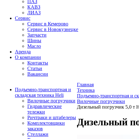
ПАЗ
КАВЗ
ЛИАЗ
Сервис
Сервис в Кемерово
Сервис в Новокузнецке
Запчасти
Шины
Масло
Аренда
О компании
Контакты
Статьи
Вакансии
Главная
Подъемно-транспортная и
Техника
складская техника Heli
Подъемно-транспортная и ск
Вилочные погрузчики
Вилочные погрузчики
Гидравлические
Дизельный погрузчик 5,0 т
тележки
Ричтраки и штабелеры
Дизельный по
Комплектовщики
заказов
Стеллажи