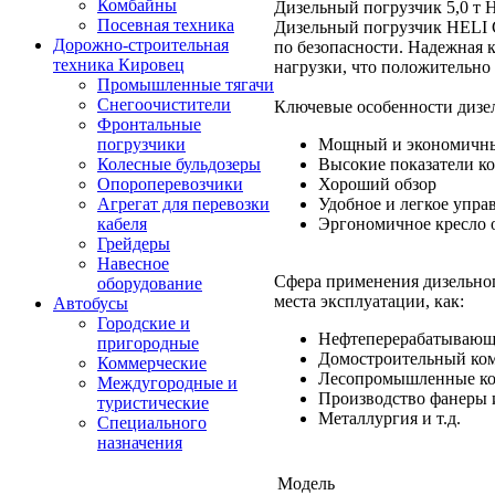
Комбайны
Дизельный погрузчик 5,0 т
Посевная техника
Дизельный погрузчик HELI
Дорожно-строительная
по безопасности. Надежная 
техника Кировец
нагрузки, что положительно
Промышленные тягачи
Снегоочистители
Ключевые особенности дизе
Фронтальные
Мощный и экономичный
погрузчики
Высокие показатели ко
Колесные бульдозеры
Хороший обзор
Опороперевозчики
Удобное и легкое упра
Агрегат для перевозки
Эргономичное кресло 
кабеля
Грейдеры
Навесное
Сфера применения дизельно
оборудование
места эксплуатации, как:
Автобусы
Городские и
Нефтеперерабатывающ
пригородные
Домостроительный ко
Коммерческие
Лесопромышленные к
Междугородные и
Производство фанеры
туристические
Металлургия и т.д.
Специального
назначения
Модель