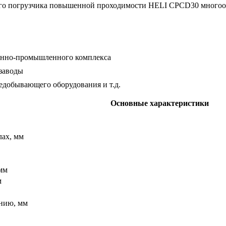
го погрузчика повышенной проходимости HELI CPСD30 многообра
онно-промышленного комплекса
заводы
едобывающего оборудования и т.д.
Основные характеристики
лах, мм
мм
м
нию, мм