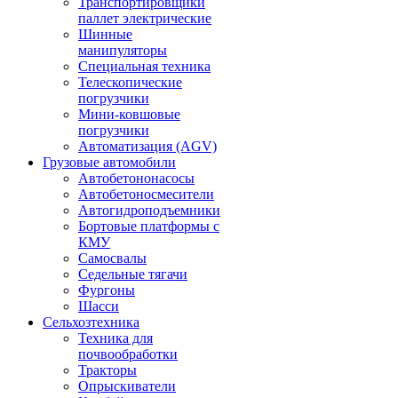
Транспортировщики
паллет электрические
Шинные
манипуляторы
Специальная техника
Телескопические
погрузчики
Мини-ковшовые
погрузчики
Автоматизация (AGV)
Грузовые автомобили
Автобетононасосы
Автобетоносмесители
Автогидроподъемники
Бортовые платформы с
КМУ
Самосвалы
Седельные тягачи
Фургоны
Шасси
Сельхозтехника
Техника для
почвообработки
Тракторы
Опрыскиватели