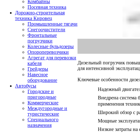
Комбайны
Посевная техника
Дорожно-строительная
техника Кировец
Промышленные тягачи
Снегоочистители
Фронтальные
погрузчики
Колесные бульдозеры
Опороперевозчики
Агрегат для перевозки
Дизельный погрузчик повыш
кабеля
для интенсивной эксплуатац
Грейдеры
Навесное
Ключевые особенности дизе
оборудование
Автобусы
Надежный двигател
Городские и
пригородные
Внедрена система 
Коммерческие
применения техни
Междугородные и
Широкий обзор с р
туристические
Специального
Мощные эксплуата
назначения
Низкие затраты на