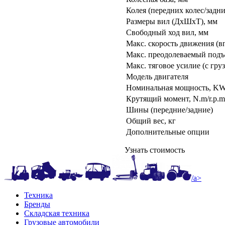
Колея (передних колес/задни
Размеры вил (ДхШхТ), мм
Свободный ход вил, мм
Макс. скорость движения (вп
Макс. преодолеваемый подъе
Макс. тяговое усилие (с гру
Модель двигателя
Номинальная мощность, KW/
Крутящий момент, N.m/r.p.m
Шины (передние/задние)
Общий вес, кг
Дополнительные опции
Узнать стоимость
/a>
Техника
Бренды
Складская техника
Грузовые автомобили