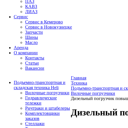
ПАЗ
КАВЗ
ЛИАЗ
Сервис
Сервис в Кемерово
Сервис в Новокузнецке
Запчасти
Шины
Масло
Аренда
О компании
Контакты
Статьи
Вакансии
Главная
Подъемно-транспортная и
Техника
складская техника Heli
Подъемно-транспортная и ск
Вилочные погрузчики
Вилочные погрузчики
Гидравлические
Дизельный погрузчик повыш
тележки
Ричтраки и штабелеры
Дизельный по
Комплектовщики
заказов
Стеллажи