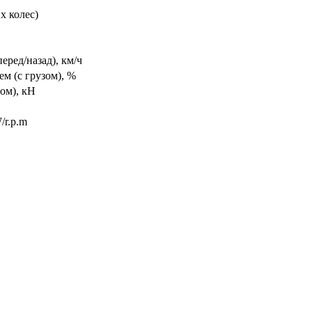
х колес)
еред/назад), км/ч
м (с грузом), %
зом), кН
r.p.m