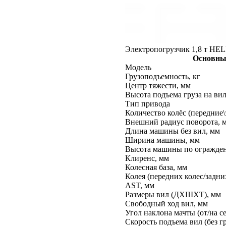
Электропогрузчик 1,8 т HEL
Основны
Модель
Грузоподъемность, кг
Центр тяжести, мм
Высота подъема груза на вил
Тип привода
Количество колёс (передние\
Внешний радиус поворота, 
Длина машины без вил, мм
Ширина машины, мм
Высота машины по огражде
Клиренс, мм
Колесная база, мм
Колея (передних колес/задни
AST, мм
Размеры вил (ДXШXТ), мм
Свободный ход вил, мм
Угол наклона мачты (от/на себ
Скорость подъема вил (без гр