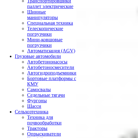
Транспортировщики
паллет электрические
Шинные
манипуляторы
Специальная техника
Телескопические
погрузчики
Мини-ковшовые
погрузчики
Автоматизация (AGV)
Грузовые автомобили
Автобетононасосы
Автобетоносмесители
Автогидроподъемники
Бортовые платформы с
КМУ
Самосвалы
Седельные тягачи
Фургоны
Шасси
Сельхозтехника
Техника для
почвообработки
Тракторы
Опрыскиватели