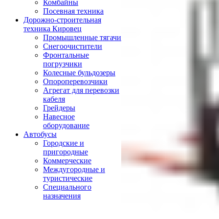
Комбайны
Посевная техника
Дорожно-строительная
техника Кировец
Промышленные тягачи
Снегоочистители
Фронтальные
погрузчики
Колесные бульдозеры
Опороперевозчики
Агрегат для перевозки
кабеля
Грейдеры
Навесное
оборудование
Автобусы
Городские и
пригородные
Коммерческие
Междугородные и
туристические
Специального
назначения