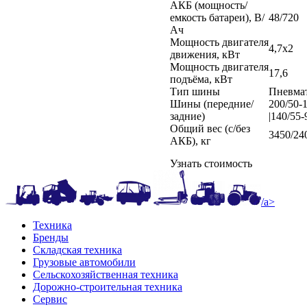
АКБ (мощность/
емкость батареи), В/
48/720
Ач
Мощность двигателя
4,7x2
движения, кВт
Мощность двигателя
17,6
подъёма, кВт
Тип шины
Пневма
Шины (передние/
200/50-
задние)
|140/55-
Общий вес (с/без
3450/24
АКБ), кг
Узнать стоимость
/a>
Техника
Бренды
Складская техника
Грузовые автомобили
Сельскохозяйственная техника
Дорожно-строительная техника
Сервис