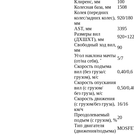
Клиренс, мм
100
Колесная база, мм
1508
Колея (передних
колес/задних колес),
920/180
мм
AST, мм
3395
Размеры вил
920×12
(ДXШXТ), мм
Свободный ход вил,
90
мм
Угол наклона мачты
5/7
(от/на себя), ˚
Скорость подъема
вил (без груза/с
0,40/0,6
грузом), м/с
Скорость опускания
вил (с грузом/
0,50/0,4
без груза), м/с
Скорость движения
(с грузом/без груза),
16/16
км/ч
Преодолеваемый
20
подъем (с грузом), %
Тип двигателя
MOSFE
(движения/подъема)