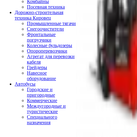
Комбайны
Посевная техника
Дорожно-строительная
техника Кировец
Промышленные тягачи
Снегоочистители
Фронтальные
погрузчики
Колесные бульдозеры
Опороперевозчики
Агрегат для перевозки
кабеля
Грейдеры
Навесное
оборудование
Автобусы
Городские и
пригородные
Коммерческие
Междугородные и
туристические
Специального
назначения