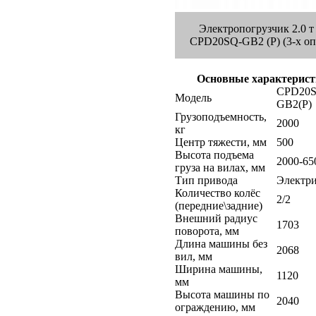
Электропогрузчик 2.0 т
CPD20SQ-GB2 (P) (3-х о
Основные характерис
CPD20S
Модель
GB2(P)
Грузоподъемность,
2000
кг
Центр тяжести, мм
500
Высота подъема
2000-65
груза на вилах, мм
Тип привода
Электр
Количество колёс
2/2
(передние\задние)
Внешний радиус
1703
поворота, мм
Длина машины без
2068
вил, мм
Ширина машины,
1120
мм
Высота машины по
2040
ограждению, мм