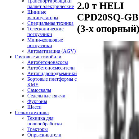
Транспортировщики
2.0 т HELI
паллет электрические
Шинные
CPD20SQ-GB2
манипуляторы
Специальная техника
(3-х опорный
Телескопические
погрузчики
Мини-ковшовые
погрузчики
Автоматизация (AGV)
Грузовые автомобили
Автобетононасосы
Автобетоносмесители
Автогидроподъемники
Бортовые платформы с
КМУ
Самосвалы
Седельные тягачи
Фургоны
Шасси
Сельхозтехника
Техника для
почвообработки
Тракторы
Опрыскиватели