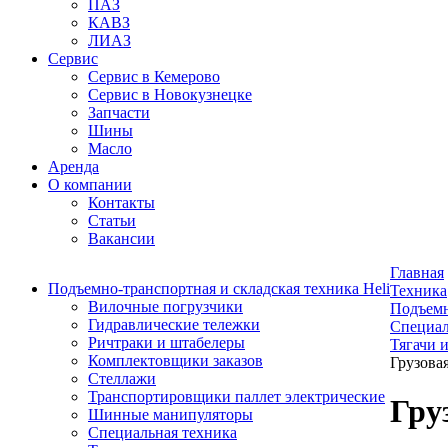
ПАЗ
КАВЗ
ЛИАЗ
Сервис
Сервис в Кемерово
Сервис в Новокузнецке
Запчасти
Шины
Масло
Аренда
О компании
Контакты
Статьи
Вакансии
Главная
Подъемно-транспортная и складская техника Heli
Техника
Вилочные погрузчики
Подъемн
Гидравлические тележки
Специал
Ричтраки и штабелеры
Тягачи 
Комплектовщики заказов
Грузова
Стеллажи
Транспортировщики паллет электрические
Гру
Шинные манипуляторы
Специальная техника