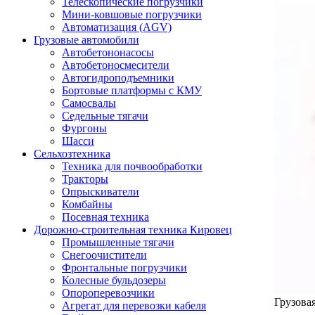
Телескопические погрузчики
Мини-ковшовые погрузчики
Автоматизация (AGV)
Грузовые автомобили
Автобетононасосы
Автобетоносмесители
Автогидроподъемники
Бортовые платформы с КМУ
Самосвалы
Седельные тягачи
Фургоны
Шасси
Сельхозтехника
Техника для почвообработки
Тракторы
Опрыскиватели
Комбайны
Посевная техника
Дорожно-строительная техника Кировец
Промышленные тягачи
Снегоочистители
Фронтальные погрузчики
Колесные бульдозеры
Опороперевозчики
Грузова
Агрегат для перевозки кабеля