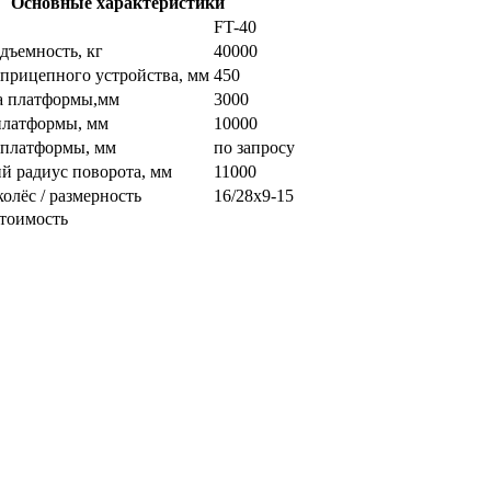
Основные характеристики
FT-40
дъемность, кг
40000
прицепного устройства, мм
450
 платформы,мм
3000
платформы, мм
10000
 платформы, мм
по запросу
 радиус поворота, мм
11000
колёс / размерность
16/28х9-15
стоимость