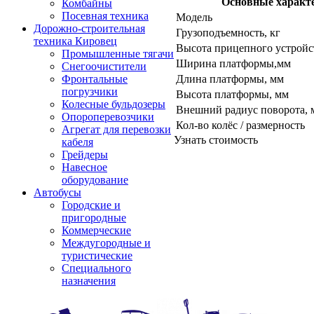
Основные характ
Комбайны
Посевная техника
Модель
Дорожно-строительная
Грузоподъемность, кг
техника Кировец
Высота прицепного устройс
Промышленные тягачи
Ширина платформы,мм
Снегоочистители
Длина платформы, мм
Фронтальные
погрузчики
Высота платформы, мм
Колесные бульдозеры
Внешний радиус поворота, 
Опороперевозчики
Кол-во колёс / размерность
Агрегат для перевозки
Узнать стоимость
кабеля
Грейдеры
Навесное
оборудование
Автобусы
Городские и
пригородные
Коммерческие
Междугородные и
туристические
Специального
назначения