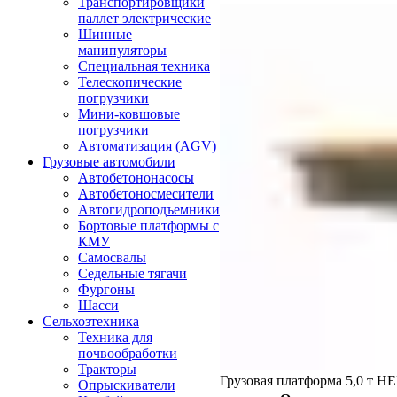
Транспортировщики
паллет электрические
Шинные
манипуляторы
Специальная техника
Телескопические
погрузчики
Мини-ковшовые
погрузчики
Автоматизация (AGV)
Грузовые автомобили
Автобетононасосы
Автобетоносмесители
Автогидроподъемники
Бортовые платформы с
КМУ
Самосвалы
Седельные тягачи
Фургоны
Шасси
Сельхозтехника
Техника для
почвообработки
Тракторы
Грузовая платформа 5,0 т HE
Опрыскиватели