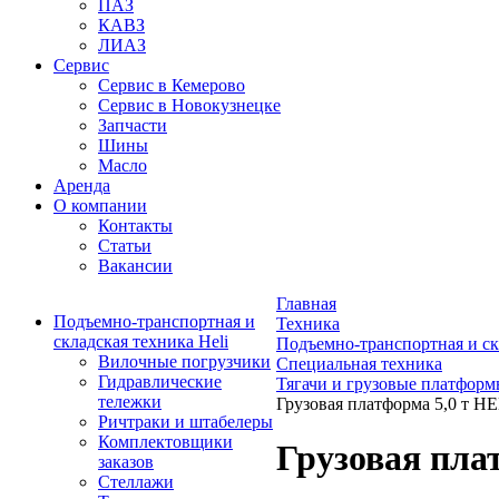
ПАЗ
КАВЗ
ЛИАЗ
Сервис
Сервис в Кемерово
Сервис в Новокузнецке
Запчасти
Шины
Масло
Аренда
О компании
Контакты
Статьи
Вакансии
Главная
Подъемно-транспортная и
Техника
складская техника Heli
Подъемно-транспортная и ск
Вилочные погрузчики
Специальная техника
Гидравлические
Тягачи и грузовые платфор
тележки
Грузовая платформа 5,0 т HE
Ричтраки и штабелеры
Комплектовщики
Грузовая пла
заказов
Стеллажи