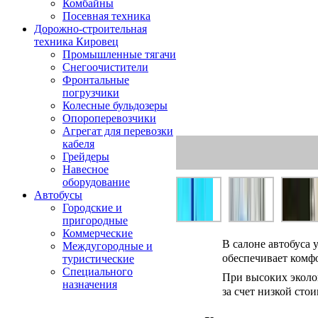
Комбайны
Посевная техника
Дорожно-строительная
техника Кировец
Промышленные тягачи
Снегоочистители
Фронтальные
погрузчики
Колесные бульдозеры
Опороперевозчики
Агрегат для перевозки
кабеля
Грейдеры
Навесное
оборудование
Автобусы
Городские и
пригородные
Коммерческие
В салоне автобуса 
Междугородные и
обеспечивает комфо
туристические
Специального
При высоких эколо
назначения
за счет низкой сто