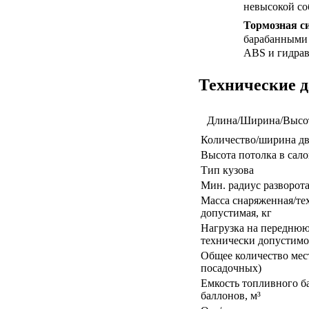
невысокой со
Тормозная с
барабанными 
ABS и гидрав
Технические 
Длина/Ширина/Высот
Количество/ширина дв
Высота потолка в сало
Тип кузова
Мин. радиус разворота
Масса снаряженная/те
допустимая, кг
Нагрузка на переднюю
технически допустимо
Общее количество мест 
посадочных)
Емкость топливного ба
баллонов, м³