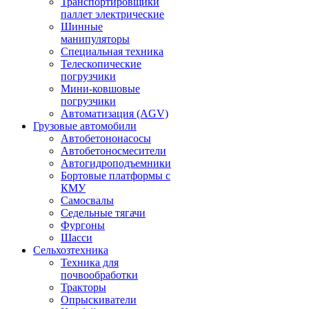
Транспортировщики
паллет электрические
Шинные
манипуляторы
Специальная техника
Телескопические
погрузчики
Мини-ковшовые
погрузчики
Автоматизация (AGV)
Грузовые автомобили
Автобетононасосы
Автобетоносмесители
Автогидроподъемники
Бортовые платформы с
КМУ
Самосвалы
Седельные тягачи
Фургоны
Шасси
Сельхозтехника
Техника для
почвообработки
Тракторы
Опрыскиватели