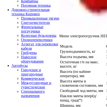
Комбайны
Посевная техника
Дорожно-строительная
техника Кировец
Промышленные тягачи
Снегоочистители
Фронтальные
погрузчики
Колесные бульдозеры
Мини электропогрузчик H
Опороперевозчики
Агрегат для перевозки
Модель
кабеля
Грузоподъемность, кг
Грейдеры
Высота подъема, мм
Навесное
оборудование
Остаточная г/п на макс.
Автобусы
высоте, кг
Городские и
Высота (по кабине
пригородные
оператора), мм
Коммерческие
Высота мачты в
Междугородные и
сложенном состоянии, мм
туристические
Свободный ход мачты, мм
Специального
назначения
Наклон мачты вперёд/
назад, град(*)
Ширина, мм