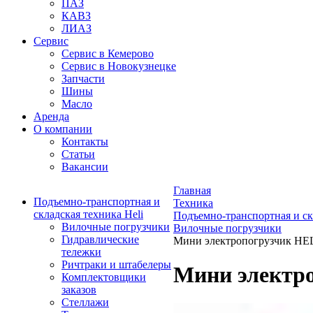
ПАЗ
КАВЗ
ЛИАЗ
Сервис
Сервис в Кемерово
Сервис в Новокузнецке
Запчасти
Шины
Масло
Аренда
О компании
Контакты
Статьи
Вакансии
Главная
Подъемно-транспортная и
Техника
складская техника Heli
Подъемно-транспортная и ск
Вилочные погрузчики
Вилочные погрузчики
Гидравлические
Мини электропогрузчик H
тележки
Ричтраки и штабелеры
Мини электр
Комплектовщики
заказов
Стеллажи