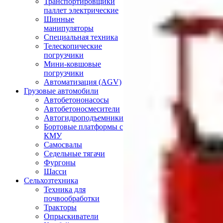
Транспортировщики
паллет электрические
Шинные
манипуляторы
Специальная техника
Телескопические
погрузчики
Мини-ковшовые
погрузчики
Автоматизация (AGV)
Грузовые автомобили
Автобетононасосы
Автобетоносмесители
Автогидроподъемники
Бортовые платформы с
КМУ
Самосвалы
Седельные тягачи
Фургоны
Шасси
Сельхозтехника
Техника для
почвообработки
Тракторы
Опрыскиватели