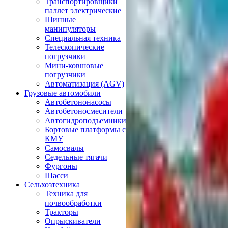
Транспортировщики
паллет электрические
Шинные
манипуляторы
Специальная техника
Телескопические
погрузчики
Мини-ковшовые
погрузчики
Автоматизация (AGV)
Грузовые автомобили
Автобетононасосы
Автобетоносмесители
Автогидроподъемники
Бортовые платформы с
КМУ
Самосвалы
Седельные тягачи
Фургоны
Шасси
Сельхозтехника
Техника для
почвообработки
Тракторы
Опрыскиватели