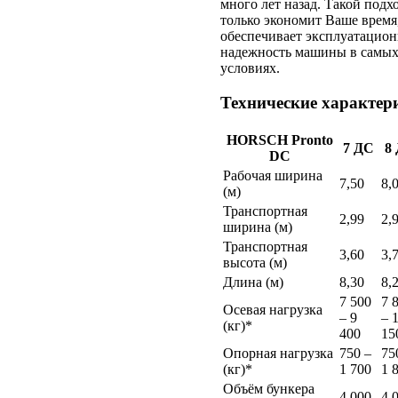
много лет назад. Такой подх
только экономит Ваше время,
обеспечивает эксплуатацио
надежность машины в самых
условиях.
Технические характер
HORSCH Pronto
7 ДС
8
DC
Рабочая ширина
7,50
8,
(м)
Транспортная
2,99
2,
ширина (м)
Транспортная
3,60
3,
высота (м)
Длина (м)
8,30
8,
7 500
7 
Осевая нагрузка
– 9
– 
(кг)*
400
15
Опорная нагрузка
750 –
75
(кг)*
1 700
1 
Объём бункера
4 000
4 