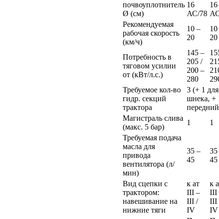
почвоуплотнитель
16
16
Ø (см)
АС/78
АС
Рекомендуемая
10 –
10
рабочая скорость
20
20
(км/ч)
145 –
15
Потребность в
205 /
21
тяговом усилии
200 –
21
от (кВт/л.с.)
280
29
Требуемое кол-во
3 (+ 1 для
гидр. секций
шнека, + 
трактора
передний
Магистраль слива
1
1
(макс. 5 бар)
Требуемая подача
масла для
35 –
35
привода
45
45
вентилятора (л/
мин)
Вид сцепки с
к ат
к 
трактором:
III –
III
навешивание на
III /
III 
нижние тяги
IV
IV