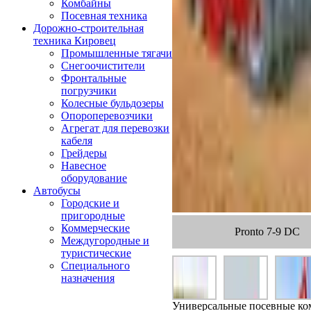
Комбайны
Посевная техника
Дорожно-строительная
техника Кировец
Промышленные тягачи
Снегоочистители
Фронтальные
погрузчики
Колесные бульдозеры
Опороперевозчики
Агрегат для перевозки
кабеля
Грейдеры
Навесное
оборудование
Автобусы
Городские и
пригородные
Коммерческие
Pronto 7-9 DC
Междугородные и
туристические
Специального
назначения
Универсальные посевные ко