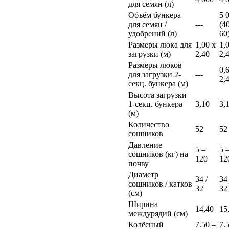
для семян (л)
Объём бункера
5 
для семян /
---
(40
удобрений (л)
60
Размеры люка для
1,00 х
1,
загрузки (м)
2,40
2,
Размеры люков
0,
для загрузки 2-
---
2,
секц. бункера (м)
Высота загрузки
1-секц. бункера
3,10
3,
(м)
Количество
52
52
сошников
Давление
5 –
5 
сошников (кг) на
120
12
почву
Диаметр
34 /
34 
сошников / катков
32
32
(см)
Ширина
14,40
15
междурядий (см)
Колёсный
7.50 –
7.