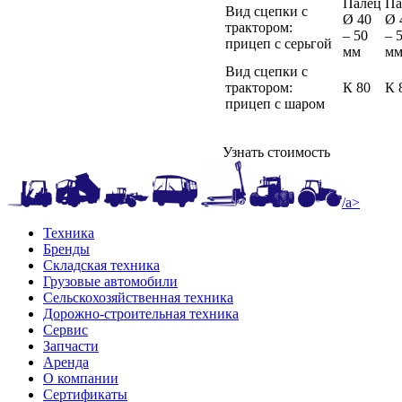
Палец
Па
Вид сцепки с
Ø 40
Ø 
трактором:
– 50
– 
прицеп с серьгой
мм
м
Вид сцепки с
трактором:
К 80
К 
прицеп с шаром
Узнать стоимость
/a>
Техника
Бренды
Складская техника
Грузовые автомобили
Сельскохозяйственная техника
Дорожно-строительная техника
Сервис
Запчасти
Аренда
О компании
Сертификаты