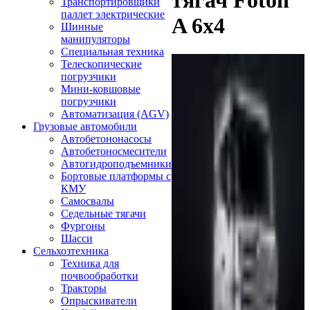
тягач Foton
Транспортировщики
паллет электрические
A 6x4
Шинные
манипуляторы
Специальная техника
Телескопические
погрузчики
Мини-ковшовые
погрузчики
Автоматизация (AGV)
Грузовые автомобили
Автобетононасосы
Автобетоносмесители
Автогидроподъемники
Бортовые платформы с
КМУ
Самосвалы
Седельные тягачи
Фургоны
Шасси
Сельхозтехника
Техника для
почвообработки
Тракторы
Опрыскиватели