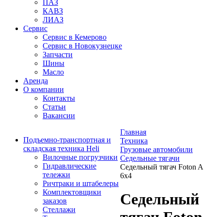
ПАЗ
КАВЗ
ЛИАЗ
Сервис
Сервис в Кемерово
Сервис в Новокузнецке
Запчасти
Шины
Масло
Аренда
О компании
Контакты
Статьи
Вакансии
Главная
Подъемно-транспортная и
Техника
складская техника Heli
Грузовые автомобили
Вилочные погрузчики
Седельные тягачи
Гидравлические
Седельный тягач Foton A
тележки
6x4
Ричтраки и штабелеры
Комплектовщики
Седельный
заказов
Стеллажи