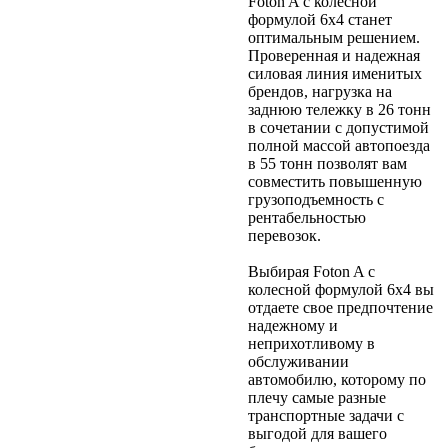
Foton A с колесной
формулой 6х4 станет
оптимальным решением.
Проверенная и надежная
силовая линия именитых
брендов, нагрузка на
заднюю тележку в 26 тонн
в сочетании с допустимой
полной массой автопоезда
в 55 тонн позволят вам
совместить повышенную
грузоподъемность с
рентабельностью
перевозок.
Выбирая Foton A с
колесной формулой 6х4 вы
отдаете свое предпочтение
надежному и
неприхотливому в
обслуживании
автомобилю, которому по
плечу самые разные
транспортные задачи с
выгодой для вашего