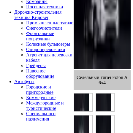
Комбайны
Посевная техника
Дорожно-строительная
техника Кировец
Промышленные тягачи
Снегоочистители
Фронтальные
погрузчики
Колесные бульдозеры
Опороперевозчики
Агрегат для перевозки
кабеля
Грейдеры
Навесное
оборудование
Седельный тягач Foton A
Автобусы
6x4
Городские и
пригородные
Коммерческие
Междугородные и
туристические
Специального
назначения