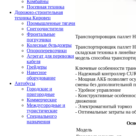
Комбайны
Посевная техника
Дорожно-строительная
техника Кировец
Промышленные тягачи
Снегоочистители
Фронтальные
Транспортировщик паллет 
погрузчики
Колесные бульдозеры
Транспортировщик паллет H
Опороперевозчики
складская техника в линейк
Агрегат для перевозки
модель способна транспортир
кабеля
Грейдеры
Ключевые особенности тран
Навесное
- Надежный контроллер CU
оборудование
- Мощная АКБ позволяет осу
Автобусы
смены без дополнительной п
Городские и
- Удобное управление
пригородные
- Конструктивные особеннос
Коммерческие
движении
Междугородные и
- Электромагнитый тормоз
туристические
- Оптимальные затраты на о
Специального
назначения
Осн
Модель