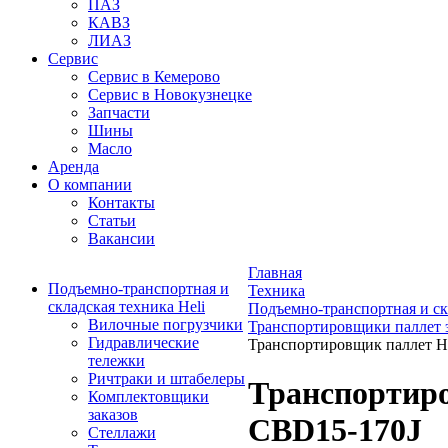
ПАЗ
КАВЗ
ЛИАЗ
Сервис
Сервис в Кемерово
Сервис в Новокузнецке
Запчасти
Шины
Масло
Аренда
О компании
Контакты
Статьи
Вакансии
Главная
Подъемно-транспортная и
Техника
складская техника Heli
Подъемно-транспортная и ск
Вилочные погрузчики
Транспортировщики паллет 
Гидравлические
Транспортировщик паллет 
тележки
Ричтраки и штабелеры
Транспортир
Комплектовщики
заказов
CBD15-170J
Стеллажи