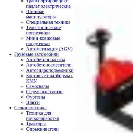
Транспортировщики
паллет электрические
Шинные
манипуляторы
Специальная техника
Телескопические
погрузчики
Мини-ковшовые
погрузчики
Автоматизация (AGV)
Грузовые автомобили
Автобетононасосы
Автобетоносмесители
Автогидроподъемники
Бортовые платформы с
КМУ
Самосвалы
Седельные тягачи
Фургоны
Шасси
Сельхозтехника
Техника для
почвообработки
Тракторы
Опрыскиватели