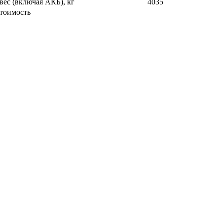
ес (включая АКБ), кг
4035
стоимость