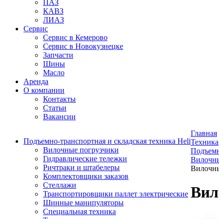
ПАЗ
КАВЗ
ЛИАЗ
Сервис
Сервис в Кемерово
Сервис в Новокузнецке
Запчасти
Шины
Масло
Аренда
О компании
Контакты
Статьи
Вакансии
Главная
Подъемно-транспортная и складская техника Heli
Техника
Вилочные погрузчики
Подъемн
Гидравлические тележки
Вилочны
Ричтраки и штабелеры
Вилочны
Комплектовщики заказов
Стеллажи
Вил
Транспортировщики паллет электрические
Шинные манипуляторы
Специальная техника