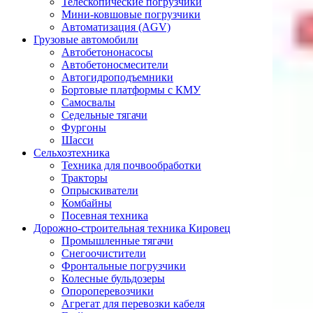
Телескопические погрузчики
Мини-ковшовые погрузчики
Автоматизация (AGV)
Грузовые автомобили
Автобетононасосы
Автобетоносмесители
Автогидроподъемники
Бортовые платформы с КМУ
Самосвалы
Седельные тягачи
Фургоны
Шасси
Сельхозтехника
Техника для почвообработки
Тракторы
Опрыскиватели
Комбайны
Посевная техника
Дорожно-строительная техника Кировец
Промышленные тягачи
Снегоочистители
Фронтальные погрузчики
Колесные бульдозеры
Опороперевозчики
Агрегат для перевозки кабеля