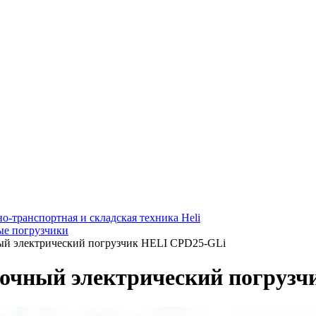
о-транспортная и складская техника Heli
е погрузчики
й электрический погрузчик HELI CPD25-GLi
очный электрический погрузч