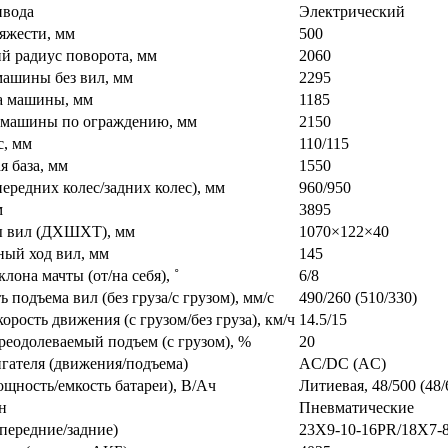
ивода
Электрический
яжести, мм
500
 радиус поворота, мм
2060
ашины без вил, мм
2295
 машины, мм
1185
 машины по ограждению, мм
2150
с, мм
110/115
я база, мм
1550
передних колес/задних колес), мм
960/950
м
3895
ы вил (ДXШXТ), мм
1070×122×40
ый ход вил, мм
145
клона мачты (от/на себя), ˚
6/8
ь подъема вил (без груза/с грузом), мм/с
490/260 (510/330)
корость движения (с грузом/без груза), км/ч
14.5/15
реодолеваемый подъем (с грузом), %
20
гателя (движения/подъема)
AC/DC (AC)
щность/емкость батареи), В/Ач
Литиевая, 48/500 (48/
н
Пневматические
передние/задние)
23X9-10-16PR/18X7-