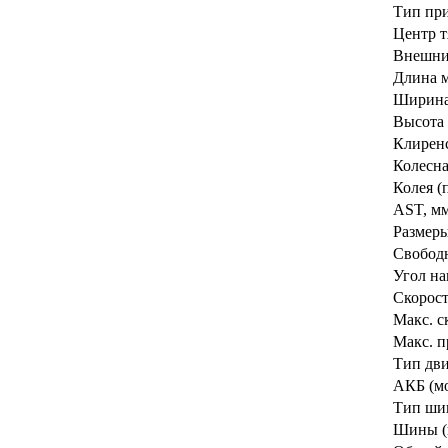
Тип пр
Центр т
Внешний
Длина м
Ширина
Высота
Клирен
Колесна
Колея (
AST, м
Размер
Свободн
Угол на
Скорост
Макс. с
Макс. п
Тип дви
АКБ (мо
Тип ши
Шины (