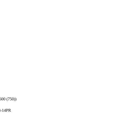
600 (750))
8-14PR