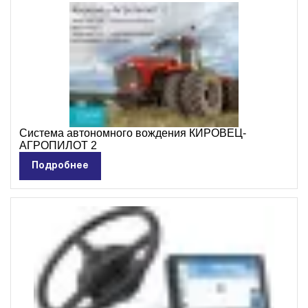
Бренды
HELI
Кировец
Horsch
Daewoo Trucks
Система автономного вождения КИРОВЕЦ-
АГРОПИЛОТ 2
ALTAI Trucks
Подробнее
Zoomlion
Foton
ПАЗ
КАВЗ
ЛИАЗ