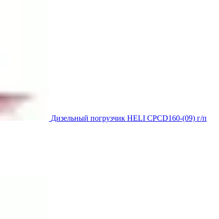
Дизельный погрузчик HELI CPCD160-(09) г/п