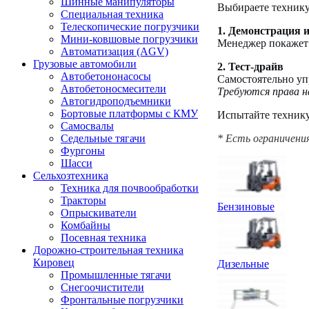
Шинные манипуляторы
Выбираете технику
Специальная техника
Телескопические погрузчики
1. Демонстрация 
Мини-ковшовые погрузчики
Менеджер покажет п
Автоматизация (AGV)
Грузовые автомобили
2. Тест-драйв
Автобетононасосы
Самостоятельно уп
Автобетоносмесители
Требуются права на
Автогидроподъемники
Бортовые платформы с КМУ
Испытайте технику
Самосвалы
* Есть ограничени
Седельные тягачи
Фургоны
Шасси
Сельхозтехника
Техника для почвообработки
Тракторы
Бензиновые
Опрыскиватели
Комбайны
Посевная техника
Дорожно-строительная техника
Кировец
Дизельные
Промышленные тягачи
Снегоочистители
Фронтальные погрузчики