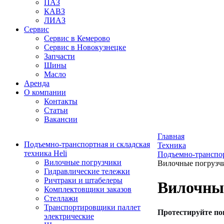
ПАЗ
КАВЗ
ЛИАЗ
Сервис
Сервис в Кемерово
Сервис в Новокузнецке
Запчасти
Шины
Масло
Аренда
О компании
Контакты
Статьи
Вакансии
Главная
Подъемно-транспортная и складская
Техника
техника Heli
Подъемно-транспор
Вилочные погрузчики
Вилочные погрузч
Гидравлические тележки
Ричтраки и штабелеры
Вилочны
Комплектовщики заказов
Стеллажи
Транспортировщики паллет
Протестируйте по
электрические