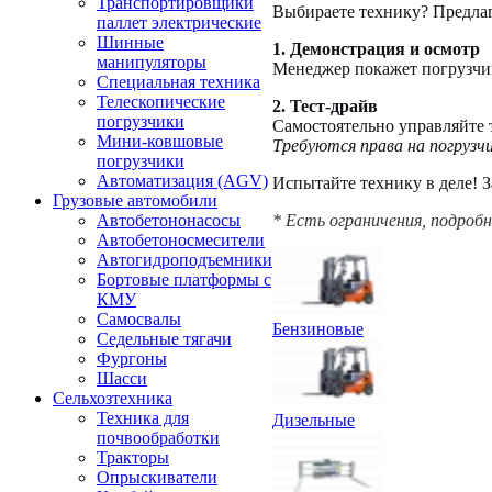
Транспортировщики
Выбираете технику? Предлаг
паллет электрические
Шинные
1. Демонстрация и осмотр
манипуляторы
Менеджер покажет погрузчик,
Специальная техника
Телескопические
2. Тест-драйв
погрузчики
Самостоятельно управляйте 
Мини-ковшовые
Требуются права на погрузчи
погрузчики
Автоматизация (AGV)
Испытайте технику в деле! 
Грузовые автомобили
* Есть ограничения, подроб
Автобетононасосы
Автобетоносмесители
Автогидроподъемники
Бортовые платформы с
КМУ
Самосвалы
Бензиновые
Седельные тягачи
Фургоны
Шасси
Сельхозтехника
Техника для
Дизельные
почвообработки
Тракторы
Опрыскиватели