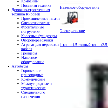
Комбайны
Посевная техника
Навесное оборудование
Дорожно-строительная
техника Кировец
Промышленные тягачи
Снегоочистители
Фронтальные
Электрические
погрузчики
Колесные бульдозеры
Опороперевозчики
Агрегат для перевозки
1 тонна
1.5 тонны
2 тонны
2.5
кабеля
Грейдеры
Навесное
оборудование
Автобусы
Городские и
пригородные
Коммерческие
Междугородные и
туристические
Специального
назначения