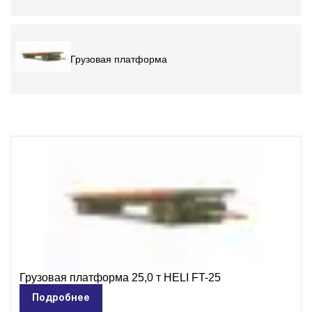
Бренды
HELI
Грузовая платформа
Кировец
Horsch
Daewoo Trucks
ALTAI Trucks
Zoomlion
Foton
ПАЗ
КАВЗ
Грузовая платформа 25,0 т HELI FT-25
ЛИАЗ
Подробнее